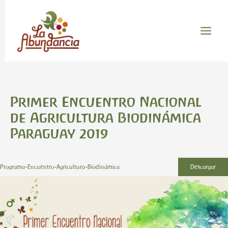
Ir
Main
al
Menu
contenido
Primer Encuentro Nacional
de Agricultura Biodinámica
Paraguay 2019
Programa-Encuentro-Agricultura-Biodinámica
Descargar